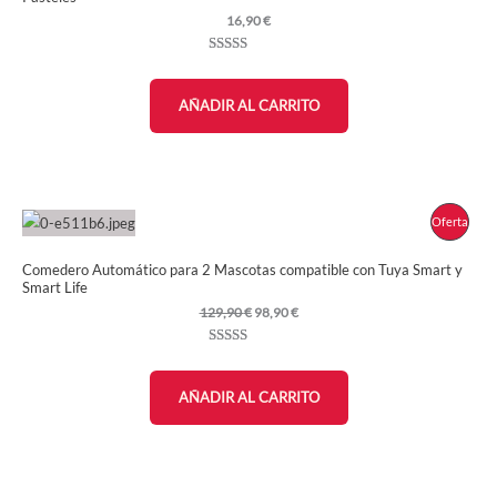
16,90
€
Valorado
18
con
4.83
de
5 en base a
AÑADIR AL CARRITO
valoraciones
de clientes
Prod
Oferta
En
Comedero Automático para 2 Mascotas compatible con Tuya Smart y
Smart Life
Ofer
El
El
129,90
€
98,90
€
precio
precio
original
actual
Valorado
17
era:
es:
con
4.88
de
129,90 €.
98,90 €.
5 en base a
AÑADIR AL CARRITO
valoraciones
de clientes