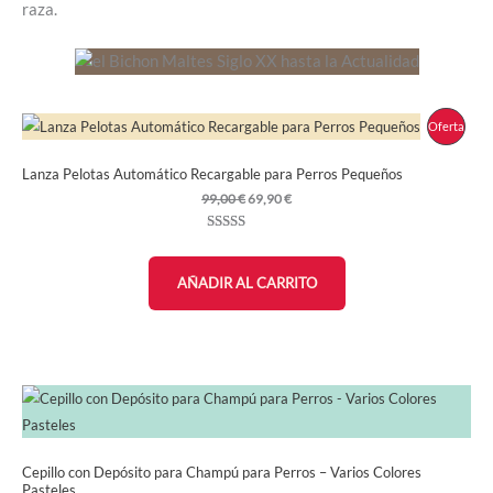
raza.
Prod
Oferta
En
Lanza Pelotas Automático Recargable para Perros Pequeños
Ofer
El
El
99,00
€
69,90
€
precio
precio
original
actual
Valorado con
13
era:
es:
5.00
de 5 en
99,00 €.
69,90 €.
base a
AÑADIR AL CARRITO
valoraciones
de clientes
Cepillo con Depósito para Champú para Perros – Varios Colores
Pasteles