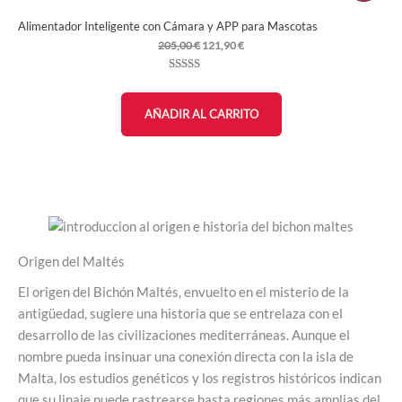
En
Alimentador Inteligente con Cámara y APP para Mascotas
Ofer
El
El
205,00
€
121,90
€
precio
precio
original
actual
Valorado
20
era:
es:
con
4.90
de
205,00 €.
121,90 €.
5 en base a
AÑADIR AL CARRITO
valoraciones
de clientes
Origen del Maltés
El origen del Bichón Maltés, envuelto en el misterio de la
antigüedad, sugiere una historia que se entrelaza con el
desarrollo de las civilizaciones mediterráneas. Aunque el
nombre pueda insinuar una conexión directa con la isla de
Malta, los estudios genéticos y los registros históricos indican
que su linaje puede rastrearse hasta regiones más amplias del