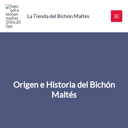
Ir
al
La Tienda del Bichón Maltés
contenido
Origen e Historia del Bichón
Maltés