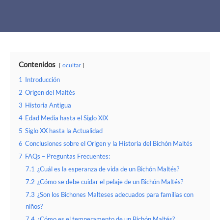
Contenidos
ocultar
1
Introducción
2
Origen del Maltés
3
Historia Antigua
4
Edad Media hasta el Siglo XIX
5
Siglo XX hasta la Actualidad
6
Conclusiones sobre el Origen y la Historia del Bichón Maltés
7
FAQs – Preguntas Frecuentes:
7.1
¿Cuál es la esperanza de vida de un Bichón Maltés?
7.2
¿Cómo se debe cuidar el pelaje de un Bichón Maltés?
7.3
¿Son los Bichones Malteses adecuados para familias con
niños?
7.4
¿Cómo es el temperamento de un Bichón Maltés?