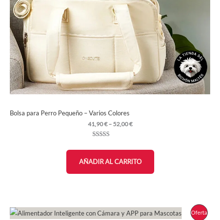
Bolsa para Perro Pequeño – Varios Colores
Rango
41,90
€
–
52,00
€
de
precios:
Valorado
9
desde
con
4.78
de
41,90 €
5 en base a
hasta
AÑADIR AL CARRITO
valoraciones
52,00 €
de clientes
Prod
Oferta